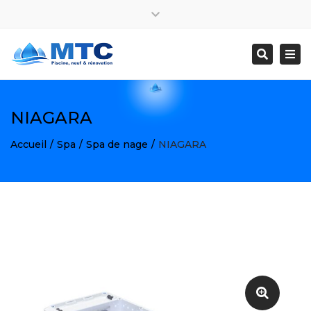
×
Facebook
Instagram
Close
0596 02 00 27
contact@mtcpiscine.com
top
Togg
Search
bar
navi
NIAGARA
Accueil
Spa
Spa de nage
NIAGARA