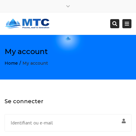
×
Facebook
Instagram
Close
0596 02 00 27
contact@mtcpiscine.com
top
Togg
Search
bar
navi
My account
Home
My account
Se connecter